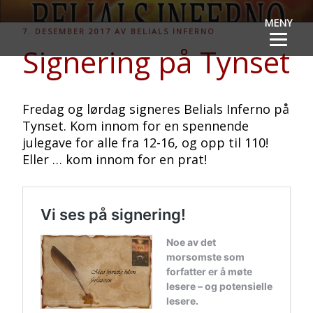
Gå
BELIALS
Norsk fantasythriller for YA
MENY
til
PUBLISERT
7. DESEMBER 2017
AV
BELIALS INFERNO
innhold
INFERNO
Signering på Tynset
Fredag og lørdag signeres Belials Inferno på
Tynset. Kom innom for en spennende
julegave for alle fra 12-16, og opp til 110!
Eller … kom innom for en prat!