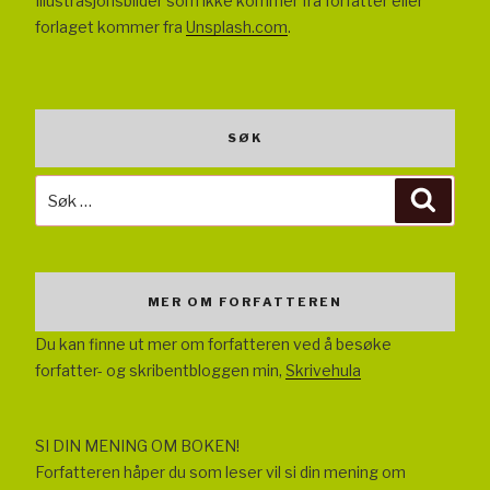
Illustrasjonsbilder som ikke kommer fra forfatter eller
forlaget kommer fra
Unsplash.com
.
SØK
Søk
Søk
etter:
MER OM FORFATTEREN
Du kan finne ut mer om forfatteren ved å besøke
forfatter- og skribentbloggen min,
Skrivehula
SI DIN MENING OM BOKEN!
Forfatteren håper du som leser vil si din mening om