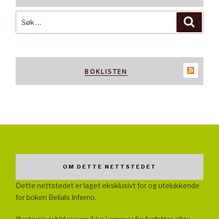
Søk
Søk
etter:
BOKLISTEN
OM DETTE NETTSTEDET
Dette nettstedet er laget eksklusivt for og utelukkende
for boken Belials Inferno.