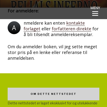
Gå
BELIALS
Norsk fantasythriller for YA
MENY
til
For anmeldere:
innhold
INFERNO
nmeldere kan enten
kontakte
A
forlaget
eller
forfatteren direkte
for
å bli tilsendt anmeldereksemplar.
Om du anmelder boken, vil jeg sette meget
stor pris på en lenke eller referanse til
anmeldelsen.
OM DETTE NETTSTEDET
Dette nettstedet er laget eksklusivt for og utelukkende