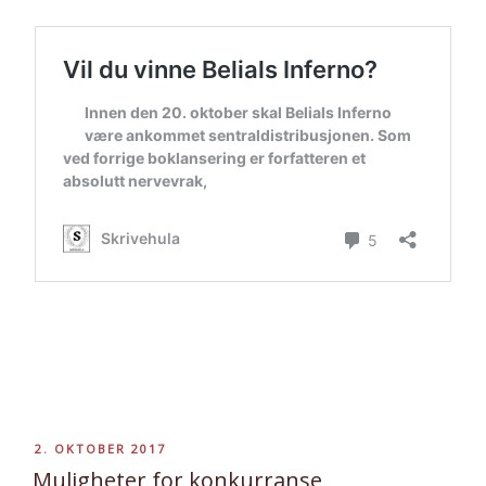
PUBLISERT
2. OKTOBER 2017
Muligheter for konkurranse