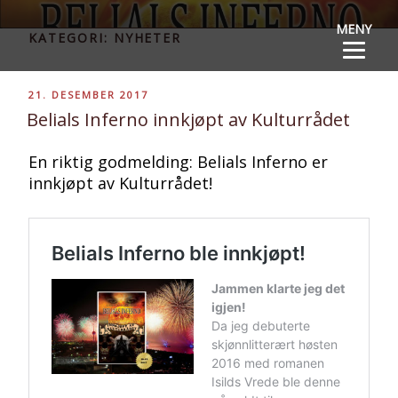
Gå
BELIALS
Norsk fantasythriller for YA
MENY
til
KATEGORI: NYHETER
innhold
INFERNO
PUBLISERT
21. DESEMBER 2017
Belials Inferno innkjøpt av Kulturrådet
En riktig godmelding: Belials Inferno er
innkjøpt av Kulturrådet!